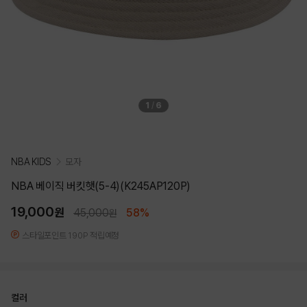
1
/
6
NBA KIDS
모자
NBA 베이직 버킷햇(5-4)(K245AP120P)
19,000
원
45,000
58%
원
스타일포인트 190P 적립예정
컬러