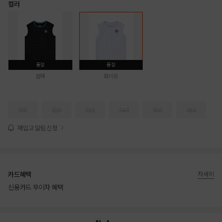
컬러
품절
품절
블랙
화이트
110
120
130
140
150
160
재입고 알림 신청
카드혜택
자세히
신용카드 무이자 혜택
상품상세정보