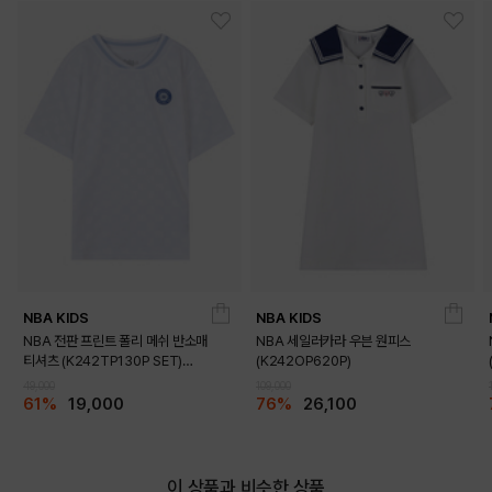
NBA KIDS
NBA KIDS
DETAILS
NBA 전판 프린트 폴리 메쉬 반소매
NBA 세일러카라 우븐 원피스
티셔츠 (K242TP130P SET)
(K242OP620P)
(K242TS130P)
49,000
109,000
61%
19,000
76%
26,100
이 상품과 비슷한 상품