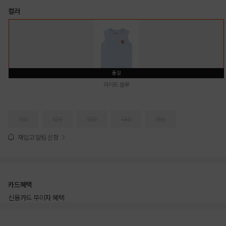
컬러
품절
라이트 블루
110
120
130
140
150
재입고 알림 신청
카드혜택
신용카드 무이자 혜택
상품상세정보