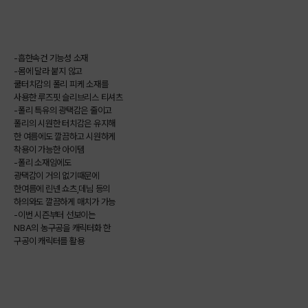
-흡한속건 기능성 소재
-몸에 달라 붙지 않고
쿨터치감의 폴리 피케 소재를
사용한 루즈핏 슬리브리스 티셔츠
-폴리 특유의 광택감은 줄이고
폴리의 시원한 터치감은 유지해
한 여름에도 깔끔하고 시원하게
착용이 가능한 아이템
-폴리 소재임에도
광택감이 거의 없기때문에
한여름에 린넨 쇼츠,데님 등의
하의와도 깔끔하게 매치가 가능
-이번 시즌부터 선보이는
NBA의 농구공을 캐릭터화 한
구공이 캐릭터를 활용