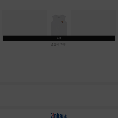
품절
멜란지 그레이