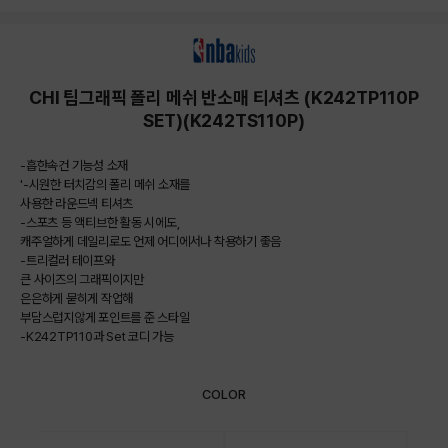
상품상세정보
CHI 팀그래픽 폴리 메쉬 반소매 티셔츠 (K242TP110P
SET)(K242TS110P)
-흡한속건 기능성 소재
'-시원한 터치감의 폴리 메쉬 소재를
사용한 라운드넥 티셔츠
-스포츠 등 액티브한 활동 시에도,
캐주얼하게 데일리로도 언제 어디에서나 착용하기 좋음
-트리컬러 테이프와
큰 사이즈의 그래픽이지만
은은하게 묻히게 작업해
부담스럽지않게 포인트를 준 스타일
-K242TP110과 Set 코디 가능
COLOR