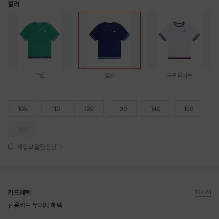
컬러
그린
블루
오프 화이트
105
110
120
130
140
150
160
재입고 알림 신청
카드혜택
자세히
신용카드 무이자 혜택