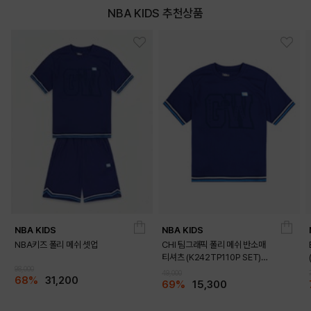
NBA KIDS 추천상품
NBA KIDS
NBA KIDS
NBA키즈 폴리 메쉬 셋업
CHI 팀그래픽 폴리 메쉬 반소매
티셔츠 (K242TP110P SET)
98,000
(K242TS110P)
49,000
68%
31,200
69%
15,300