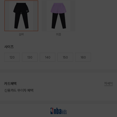
블랙
퍼플
사이즈
120
130
140
150
160
카드혜택
자세히
신용카드 무이자 혜택
상품상세정보