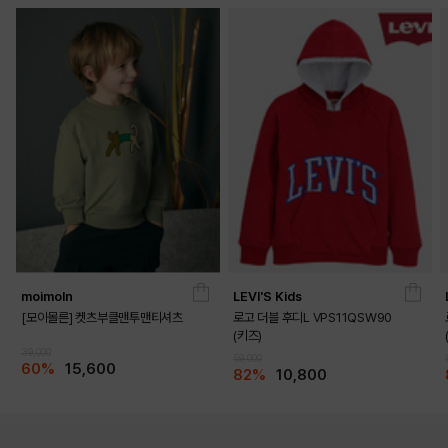
moimoln
LEVI'S Kids
[모이몰른] 켓츠부클맨투맨티셔츠
로고 더블 후디L VPS11QSW90
(키즈)
39,000
59,000
60%
15,600
82%
10,800