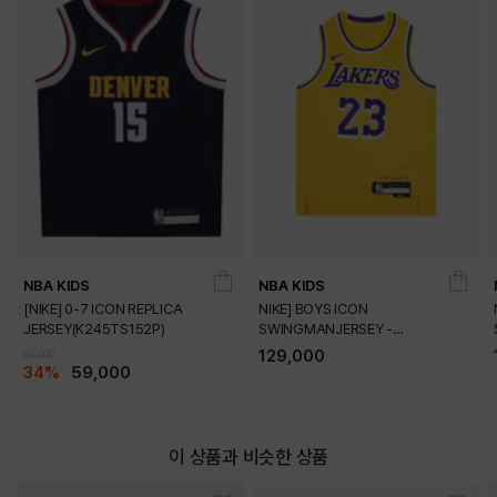
DETAILS
NBA KIDS
NBA KIDS
[NIKE] 0-7 ICON REPLICA
NIKE] BOYS ICON
JERSEY(K245TS152P)
SWINGMANJERSEY -
PLAYER(K245TS054P)
129,000
89,000
34%
59,000
이 상품과 비슷한 상품