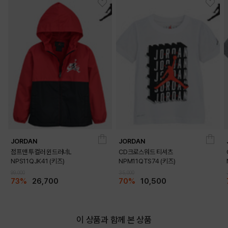
JORDAN
JORDAN
점프맨 투컬러 윈드러너L
CD크로스워드 티셔츠
NPS11QJK41 (키즈)
NPM11QTS74 (키즈)
99,000
35,000
73%
26,700
70%
10,500
이 상품과 함께 본 상품