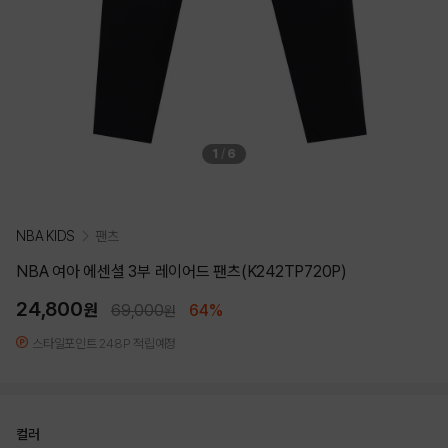
1
/
6
NBA KIDS
팬츠
NBA 여아 에센셜 3부 레이어드 팬츠(K242TP720P)
24,800
원
69,000
64%
원
스타일포인트 248P 적립예정
컬러