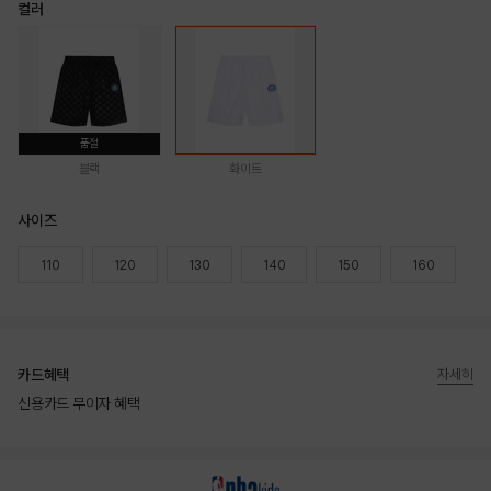
컬러
품절
블랙
화이트
사이즈
110
120
130
140
150
160
카드혜택
자세히
신용카드 무이자 혜택
상품상세정보