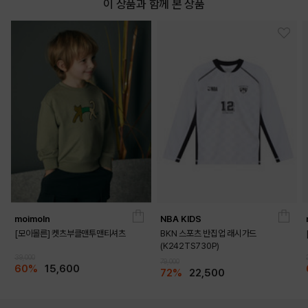
이 상품과 함께 본 상품
moimoln
NBA KIDS
[모이몰른] 켓츠부클맨투맨티셔츠
BKN 스포츠 반집업 래시가드
(K242TS730P)
39,000
79,000
60%
15,600
72%
22,500