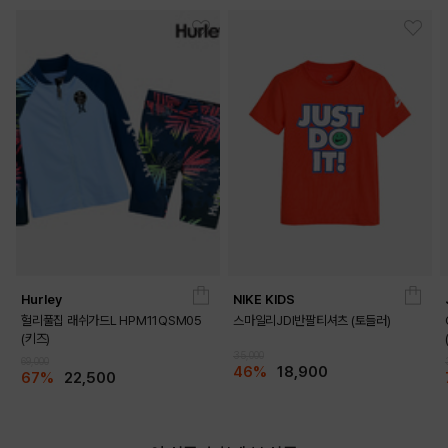
Hurley
NIKE KIDS
헐리풀집 래쉬가드L HPM11QSM05
스마일리JDI반팔티셔츠 (토들러)
(키즈)
35,000
69,000
46%
18,900
67%
22,500