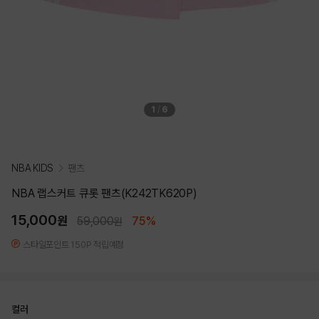
1
/
6
NBA KIDS
팬츠
NBA 랩스커트 큐롯 팬츠(K242TK620P)
15,000
원
59,000
75%
원
스타일포인트 150P 적립예정
컬러