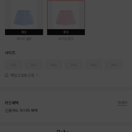
품절
품절
라이트 블루
라이트 핑크
사이즈
110
120
130
140
150
160
재입고 알림 신청
카드혜택
자세히
신용카드 무이자 혜택
상품상세정보