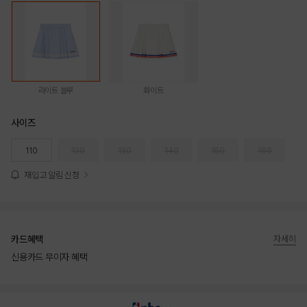
라이트 블루
화이트
사이즈
110
120
130
140
150
160
재입고 알림 신청
카드혜택
자세히
신용카드 무이자 혜택
상품상세정보