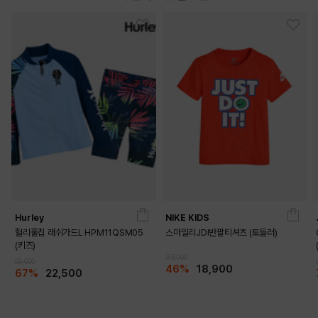
Hurley
NIKE KIDS
헐리풀집 래쉬가드L HPM11QSM05
스마일리JDI반팔티셔츠 (토들러)
(키즈)
35,000
69,000
46%
18,900
67%
22,500