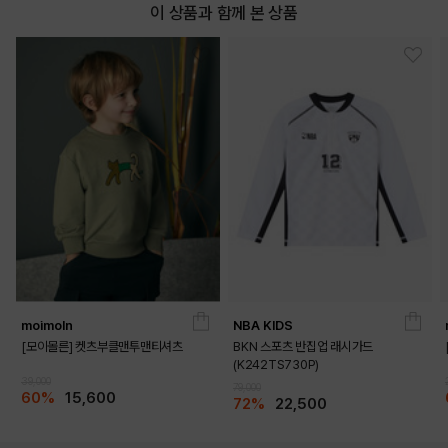
이 상품과 함께 본 상품
moimoln
NBA KIDS
[모이몰른] 켓츠부클맨투맨티셔츠
BKN 스포츠 반집업 래시가드
(K242TS730P)
39,000
79,000
60%
15,600
72%
22,500