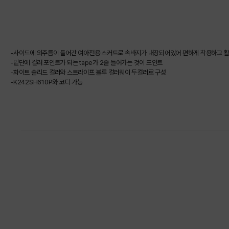
-사이드에 외주름이 들어간 여아전용 스커트로 속바지가 내장되어있어 편하게 착용하고 활
-밑단에 컬러 포인트가 되는 tape가 2줄 들어가는 것이 포인트
-화이트 솔리드 컬러와 스트라이프 블루 컬러웨이 두컬러로 구성
-K242SH610P와 코디 가능