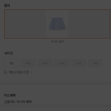
컬러
라이트 블루
사이즈
110
120
130
140
150
160
재입고 알림 신청
카드혜택
신용카드 무이자 혜택
상품상세정보