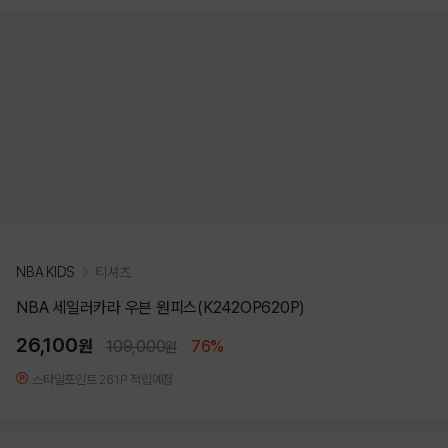
NBA KIDS
티셔츠
NBA 세일러카라 우븐 원피스(K242OP620P)
26,100
원
109,000
76%
원
스타일포인트 261P 적립예정