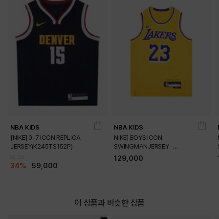
NBA KIDS
NBA KIDS
[NIKE] 0-7 ICON REPLICA
NIKE] BOYS ICON
JERSEY(K245TS152P)
SWINGMANJERSEY -
PLAYER(K245TS054P)
129,000
89,000
34%
59,000
DETAILS
이 상품과 비슷한 상품