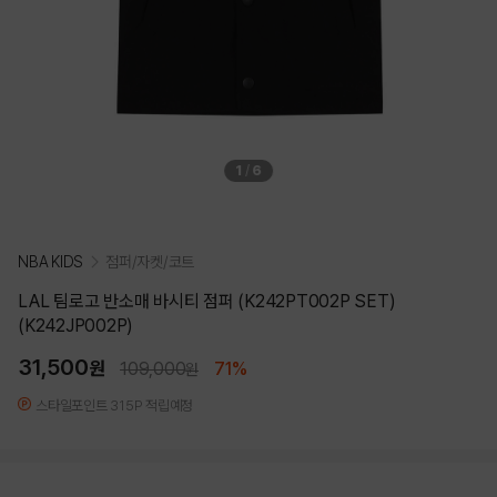
1
/
6
NBA KIDS
점퍼/자켓/코트
LAL 팀로고 반소매 바시티 점퍼 (K242PT002P SET)
(K242JP002P)
31,500
원
109,000
71%
원
스타일포인트 315P 적립예정