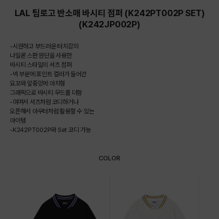
LAL 팀로고 반소매 바시티 점퍼 (K242PT002P SET)
(K242JP002P)
-시원하고 부드러운 터치감의
나일론 스판 원단을 사용한
바시티 스타일의 셔츠 점퍼
-넥 부분에 포인트 컬러가 들어간
요꼬와 앞중앙에 아치형
그래픽으로 바시티 무드를 더함
-여며서 셔츠처럼 코디하거나
오픈해서 아우터처럼 활용할 수 있는
아이템
-K242PT002P와 Set 코디 가능
COLOR