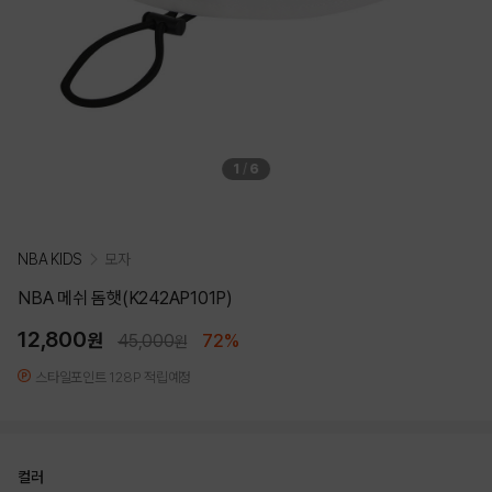
1
/
6
NBA KIDS
모자
NBA 메쉬 돔햇(K242AP101P)
12,800
원
45,000
72%
원
스타일포인트 128P 적립예정
컬러