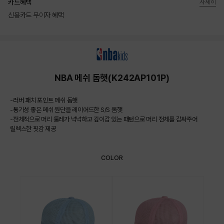
카드혜택
자세히
신용카드 무이자 혜택
상품상세정보
NBA 메쉬 돔햇(K242AP101P)
-러버 패치 포인트 메쉬 돔햇
-통기성 좋은 메쉬 원단을 레이어드한 S/S 돔햇
-전체적으로 머리 둘레가 넉넉하고 깊이감 있는 패턴으로 머리 전체를 감싸주어
릴렉스한 핏감 제공
COLOR