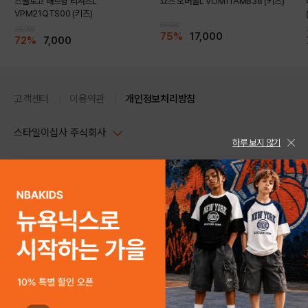
스몰로고 배트윙 티셔츠L
쇼츠 오버롤L VOM11AMB38 (키즈)
VPM21QTS00 (키즈)
69,000
25,000
75%
17,000
72%
7,000
고객센터
이용약관
개인정보처리방침
스타일이십사 주식회사
하루 보지 않기
대표이사 : 임동환, 김지원
사업자정보확인
PC버전
주소 : 서울시 강남구 논현로 633, 6층 (논현동, 한세엠케이빌딩)
사업자등록번호 : 116-81-32499
스타일24 고객센터 1544-5336
평일 09:00~ 18:00 (토/일/공휴일 휴무)
통신판매업신고번호 : 제 2024-서울강남-04239
help Email : help@style24.com
개인정보보호책임자 : 배기영
COPYRIGHTⓒ2021 STYLE24 ALL RIGHTS RESERVED.
호스팅 서비스 : 스타일이십사㈜
고객센터 1544-5336(평일 09:00~ 18:00 토/일/공휴일 휴무)