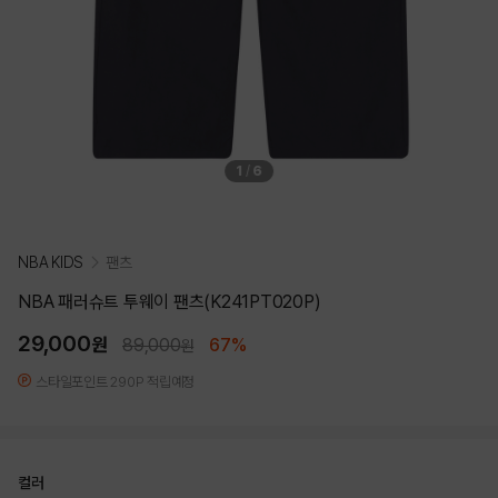
1
/
6
NBA KIDS
팬츠
NBA 패러슈트 투웨이 팬츠(K241PT020P)
29,000
원
89,000
67%
원
스타일포인트 290P 적립예정
컬러