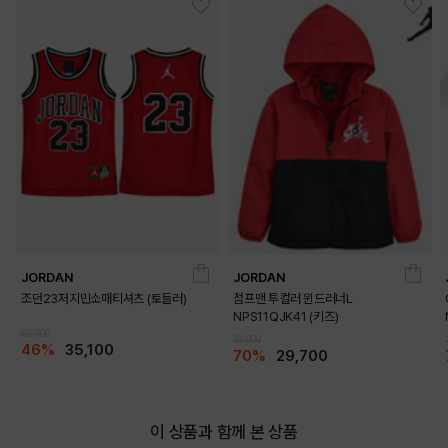
JORDAN
JORDAN
조던23저지민소매티셔츠 (토들러)
점프맨 투컬러 윈드러너L
NPS11QJK41 (키즈)
65,000
99,000
46%
35,100
70%
29,700
이 상품과 함께 본 상품