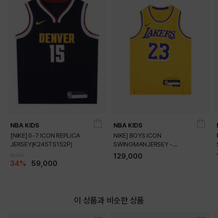
NBA KIDS
NBA KIDS
DETAILS
[NIKE] 0-7 ICON REPLICA
NIKE] BOYS ICON
JERSEY(K245TS152P)
SWINGMANJERSEY -
PLAYER(K245TS054P)
129,000
89,000
34%
59,000
이 상품과 비슷한 상품