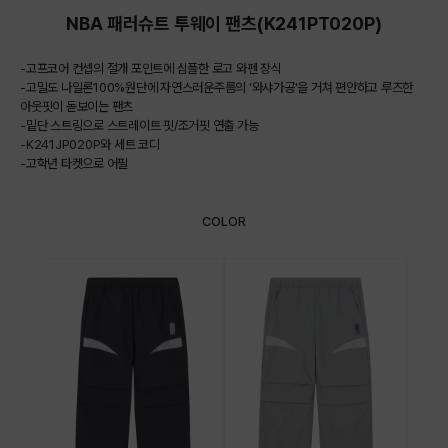
NBA 패러슈트 투웨이 팬츠(K241PT020P)
-고프코어 컨셉의 절개 포인트에 심플한 로고 와펜 장식
-고밀도 나일론100%원단에 자연스러운주름의 '와샤가공'을 거쳐 편안하고 루즈한
아웃핏이 돋보이는 팬츠
-밑단 스트링으로 스트레이트 핏/조거핏 연출 가능
-K241JP020P와 세트 코디
-고학년 타켓으로 어필
COLOR