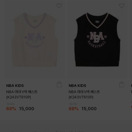
상품고시정보
제품소재
[겉감]나일론100% [배색]폴리에스터100% [안감]폴리에스터1
00%
색상
LIGHT GREY,BLACK,BLUE
제조사
한세엠케이㈜
제조국
중국
취급시 주
세탁 불가 상품입니다.(세탁라벨참고)X
의사항
품질보증기
관련법 및 소비자분쟁해결기준에 따름
준
NBA KIDS
NBA KIDS
NBA 여아 V넥 베스트
NBA 여아 V넥 베스트
A/S 책임자
스타일24(주) 1544-5336
(K243VT610P)
(K243VT610P)
와 전화번
호
49,000
49,000
69%
15,000
69%
15,000
크기
FREE
수입여부
Y
종류
가방