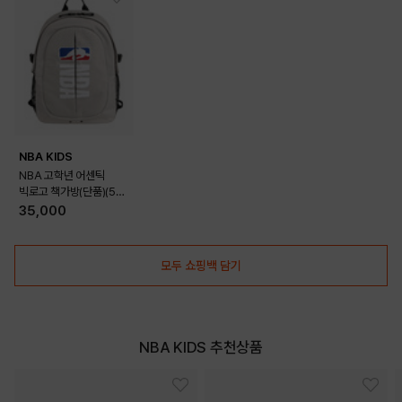
NBA KIDS
NBA 고학년 어센틱
빅로고 책가방(단품)(5-
2)(K235AB007P)
35,000
모두 쇼핑백 담기
NBA KIDS 추천상품