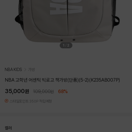
1
/
2
NBA KIDS
가방
NBA 고학년 어센틱 빅로고 책가방(단품)(5-2)(K235AB007P)
35,000
원
109,000
68%
원
스타일포인트 350P 적립예정
컬러