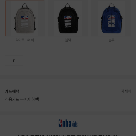
라이트 그레이
블랙
블루
F
카드혜택
자세히
신용카드 무이자 혜택
상품상세정보