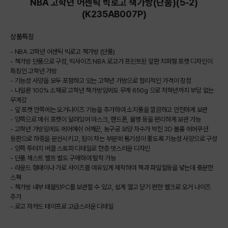
NBA 고학년 어센틱 빅로고 책가방(단품)(5-2)
(K235AB007P)
상품특징
- NBA 고학년 어센틱 빅로고 책가방 (단품)
- 책가방 단품으로 구성, 빅사이즈 NBA 로고가 프린트된 앞판 지퍼형 포켓 디자인이
특징인 고학년 가방
- 기능성 사양을 모두 포함하고 있는 고학년 가방으로 합리적인 가격이 장점
- 나일론 100% 소재로 고학년 책가방임에도 무게 650g 으로 저학년까지 부담 없는
무게감
- 앞 포켓 안쪽에는 오거나이즈 기능을 추가하여 소지품을 깔끔하고 안전하게 보관
- 양쪽으로 메쉬 포켓이 달려있어 마스크, 핸드폰, 물병 등을 편리하게 보관 가능
- 고학년 가방임에도 에어메쉬 어깨끈, 농구공 모양 자수가 박힌 3D 볼륨 에어쿠션
등판으로 하중을 분산시키고, 땀이 차는 부분에 통기성이 좋도록 기능성 사양으로 구성
- 양쪽 투터치 버클 스토퍼 디테일로 한층 멋스러운 디자인
- 단품 체스트 벨트 별도 구매하여 탈착 가능
- 라운드 형태이나 가로 사이즈를 여유있게 제작하여 책과 파일철등을 넣는데 충분한
스펙
- 책가방 내부 태블릿PC를 보관할 수 있고, 쉽게 열고 닫기 편한 벨크로 오거 나이즈
추가
- 로고 자카드 테이프로 고급스러운 디테일