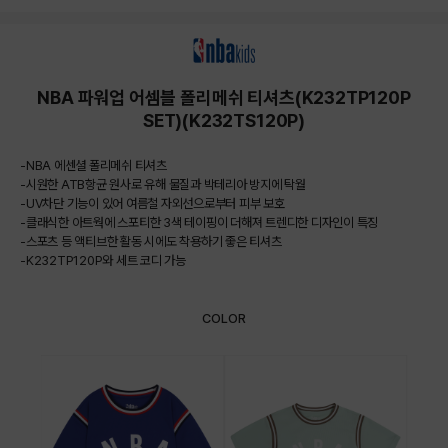
상품상세정보
NBA 파워업 어셈블 폴리메쉬 티셔츠(K232TP120P
SET)(K232TS120P)
-NBA 에센셜 폴리메쉬 티셔츠
-시원한 ATB항균 원사로 유해 물질과 박테리아 방지에 탁월
-UV차단 기능이 있어 여름철 자외선으로부터 피부 보호
-클래식한 아트웍에 스포티한 3색 테이핑이 더해져 트렌디한 디자인이 특징
-스포츠 등 액티브한 활동 시에도 착용하기 좋은 티셔츠
-K232TP120P와 세트 코디 가능
COLOR