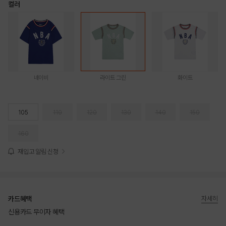
컬러
네이비
라이트 그린
화이트
105
110
120
130
140
150
160
재입고 알림 신청
카드혜택
자세히
신용카드 무이자 혜택