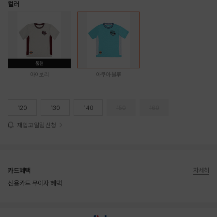
컬러
품절
아이보리
아쿠아 블루
120
130
140
150
160
재입고 알림 신청
카드혜택
자세히
신용카드 무이자 혜택
상품상세정보