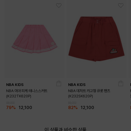
NBA KIDS
NBA KIDS
NBA 여아 피케 테니스스커트
NBA 데저트 카고형 큐롯 팬츠
(K232TK620P)
(K232SK620P)
DETAILS
59,000
69,000
79%
12,100
82%
12,100
이 상품과 비슷한 상품