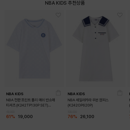
DETAILS
NBA KIDS 추천상품
NBA KIDS
NBA KIDS
NBA 전판 프린트 폴리 메쉬 반소매
NBA 세일러카라 우븐 원피스
티셔츠 (K242TP130P SET)
(K242OP620P)
(K242TS130P)
49,000
109,000
61%
19,000
76%
26,100