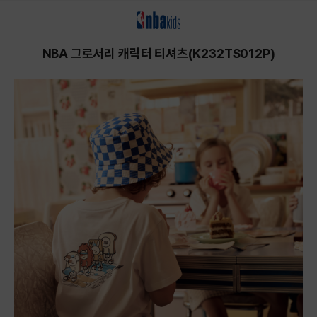
상품상세정보
NBA 그로서리 캐릭터 티셔츠(K232TS012P)