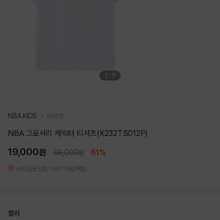
1
/
7
NBA KIDS
티셔츠
NBA 그로서리 캐릭터 티셔츠(K232TS012P)
19,000
원
49,000
61%
원
스타일포인트 190P 적립예정
컬러