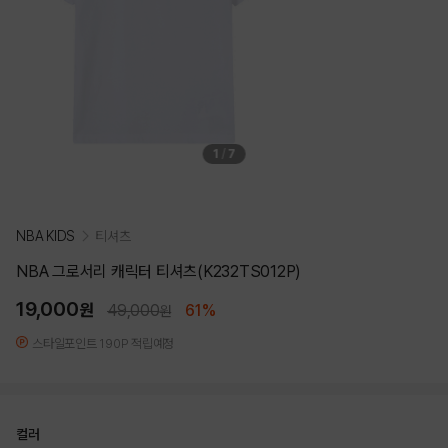
1
/
7
NBA KIDS
티셔츠
NBA 그로서리 캐릭터 티셔츠(K232TS012P)
19,000
원
49,000
61%
원
스타일포인트 190P 적립예정
컬러