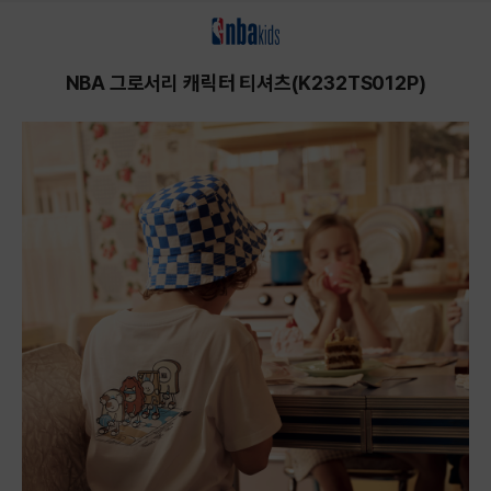
상품상세정보
NBA 그로서리 캐릭터 티셔츠(K232TS012P)