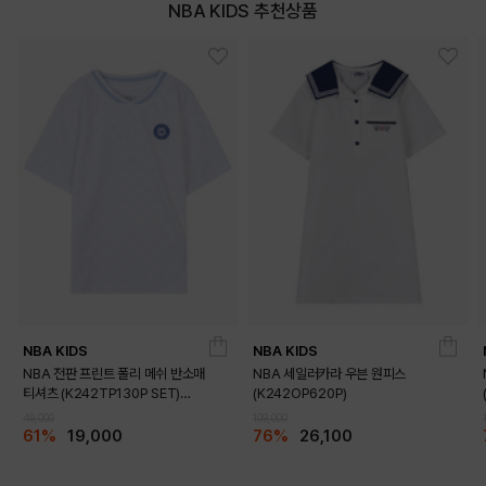
DETAILS
NBA KIDS 추천상품
NBA KIDS
NBA KIDS
NBA 전판 프린트 폴리 메쉬 반소매
NBA 세일러카라 우븐 원피스
티셔츠 (K242TP130P SET)
(K242OP620P)
(K242TS130P)
49,000
109,000
61%
19,000
76%
26,100