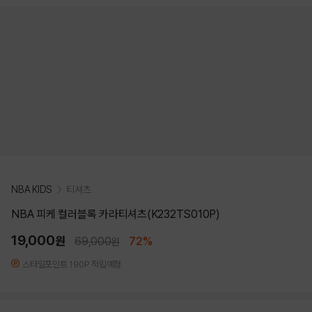
NBA KIDS
티셔츠
NBA 피케 컬러블록 카라티셔츠(K232TS010P)
19,000
원
69,000
72%
원
스타일포인트 190P 적립예정