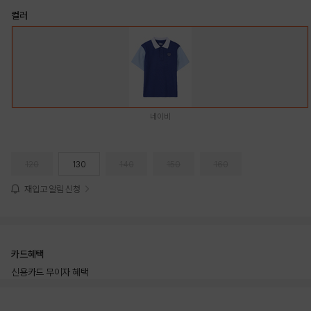
컬러
네이비
120
130
140
150
160
재입고 알림 신청
카드혜택
신용카드 무이자 혜택
상품상세정보