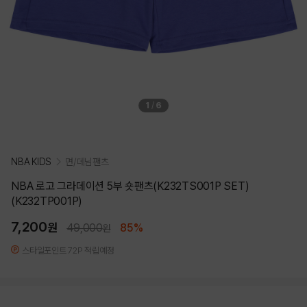
1
/
6
NBA KIDS
면/데님팬츠
NBA 로고 그라데이션 5부 숏팬츠(K232TS001P SET)
(K232TP001P)
7,200
원
49,000
85%
원
스타일포인트 72P 적립예정