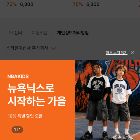
75%
6,300
75%
6,300
고객센터
이용약관
개인정보처리방침
스타일이십사 주식회사
하루 보지 않기
대표이사 : 임동환, 김지원
사업자정보확인
PC버전
주소 : 서울시 강남구 논현로 633, 6층 (논현동, 한세엠케이빌딩)
사업자등록번호 : 116-81-32499
스타일24 고객센터 1544-5336
평일 09:00~ 18:00 (토/일/공휴일 휴무)
통신판매업신고번호 : 제 2024-서울강남-04239
help Email : help@style24.com
개인정보보호책임자 : 배기영
COPYRIGHTⓒ2021 STYLE24 ALL RIGHTS RESERVED.
호스팅 서비스 : 스타일이십사㈜
고객센터 1544-5336(평일 09:00~ 18:00 토/일/공휴일 휴무)
1
/
1
구매하기