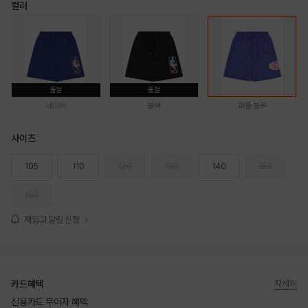
컬러
품절
품절
네이비
블랙
퍼플 블루
사이즈
105
110
120
130
140
150
160
재입고 알림 신청
카드혜택
자세히
신용카드 무이자 혜택