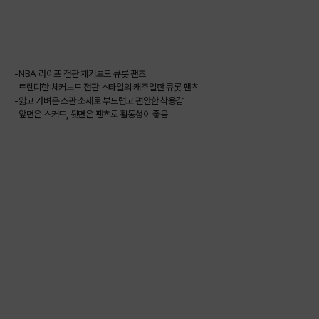
-NBA 라이프 전판 체커보드 큐롯 팬츠
-트렌디한 체커보드 전판 스타일의 캐주얼한 큐롯 팬츠
-얇고 가벼운 스판 소재로 부드럽고 편안한 착용감
-앞면은 스커트, 뒷면은 팬츠로 활동성이 좋음