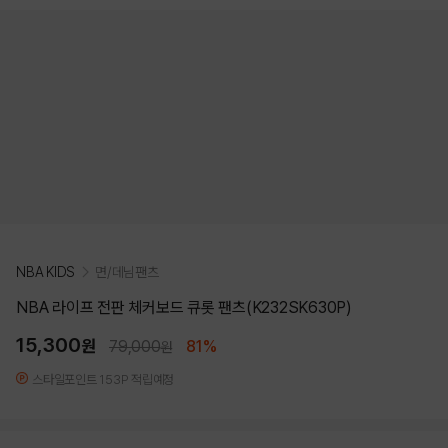
NBA KIDS
면/데님팬츠
NBA 라이프 전판 체커보드 큐롯 팬츠(K232SK630P)
15,300
원
79,000
81%
원
스타일포인트 153P 적립예정