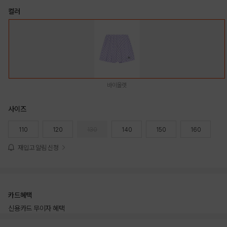
컬러
바이올렛
사이즈
110
120
130
140
150
160
재입고 알림 신청
카드혜택
신용카드 무이자 혜택
상품상세정보