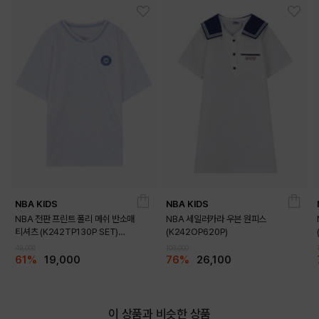
DETAILS
NBA KIDS
NBA KIDS
NBA 전판 프린트 폴리 메쉬 반소매
NBA 세일러카라 우븐 원피스
티셔츠 (K242TP130P SET)
(K242OP620P)
(K242TS130P)
49,000
109,000
61%
19,000
76%
26,100
이 상품과 비슷한 상품