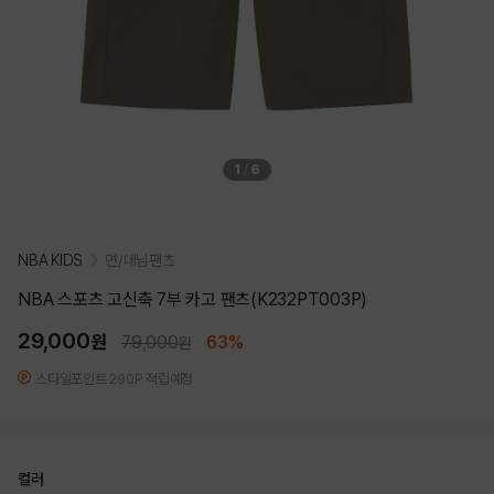
1
/
6
NBA KIDS
면/데님팬츠
NBA 스포츠 고신축 7부 카고 팬츠(K232PT003P)
29,000
원
79,000
63%
원
스타일포인트 290P 적립예정
컬러