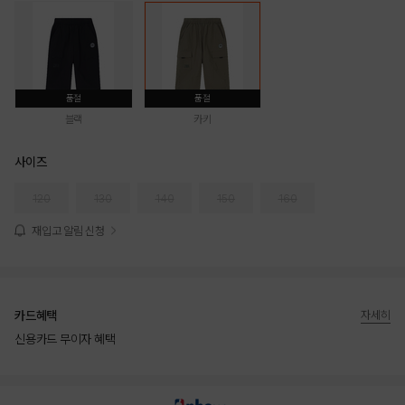
품절
품절
블랙
카키
사이즈
120
130
140
150
160
재입고 알림 신청
카드혜택
자세히
신용카드 무이자 혜택
상품상세정보