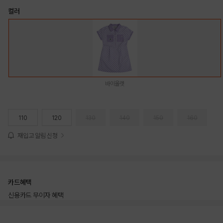
컬러
바이올렛
110
120
130
140
150
160
재입고 알림 신청
카드혜택
신용카드 무이자 혜택
상품상세정보