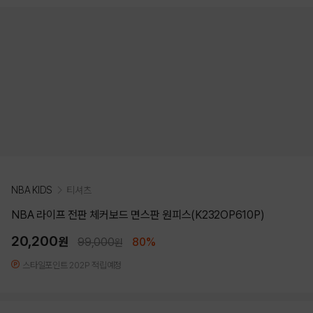
NBA KIDS
티셔츠
NBA 라이프 전판 체커보드 면스판 원피스(K232OP610P)
20,200
원
99,000
80%
원
스타일포인트 202P 적립예정