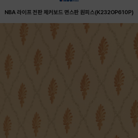
NBA 라이프 전판 체커보드 면스판 원피스(K232OP610P)