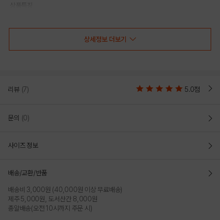
상품특징
-NBA 스포츠 MA-1 약패딩 점퍼
-소매에 입체 포켓과 금속 지퍼, NBA 직조 라벨로 고급스러운 디자인 포인트를 준
MA-1 점퍼
상세정보 더보기
-부드럽고 소프트한 터치감과 남녀 모두 다양하게 선택할 수 있는 컬러
-탈부착 후드를 튀지 않는 무난한 컬러로 배색해 편하게 손이 갈 수 있도록 매칭
-2온스 패딩 안감으로 간절기에 착용하기 좋은 아이템
리뷰
(7)
5.0점
COLOR
문의
(0)
사이즈 정보
배송/교환/반품
배송비 3,000원 (40,000원 이상 무료배송)
제주 5,000원, 도서산간 8,000원
총알배송(오전 10시까지 주문 시)