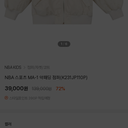
1
/
6
NBA KIDS
점퍼/자켓/코트
NBA 스포츠 MA-1 약패딩 점퍼(K231JP110P)
39,000
원
139,000
72%
원
스타일포인트 390P 적립예정
컬러