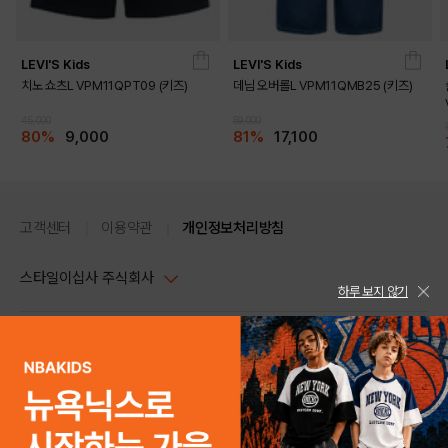
LEVI'S Kids
LEVI'S Kids
치노 쇼츠L VPM11QPT09 (키즈)
데님 오버롤L VPM11QMB25 (키즈)
45,000
89,000
80%
9,000
81%
17,100
고객센터
이용약관
개인정보처리방침
스타일이십사 주식회사
하루 보지 않기
대표이사 : 임동환, 김지원
사업자정보확인
PC버전
주소 : 서울시 강남구 논현로 633, 6층 (논현동, 한세엠케이빌딩)
사업자등록번호 : 116-81-32499
스타일24 고객센터 1544-5336
평일 09:00~ 18:00 (토/일/공휴일 휴무)
통신판매업신고번호 : 제 2024-서울강남-04239
help Email : help@style24.com
개인정보보호책임자 : 배기영
COPYRIGHTⓒ2021 STYLE24 ALL RIGHTS RESERVED.