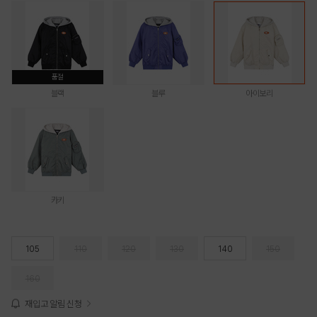
품절
블랙
블루
아이보리
카키
105
110
120
130
140
150
160
재입고 알림 신청