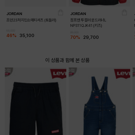
JORDAN
JORDAN
조던23저지민소매티셔츠 (토들러)
점프맨 투컬러 윈드러너L
NPS11QJK41 (키즈)
65,000
99,000
46%
35,100
70%
29,700
이 상품과 함께 본 상품