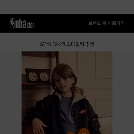
BLACK
BLUE
STYLE24의 스타일링 추천
IVORY
KHAKI
PRODUCT VIEW