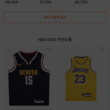
(K231JP110P)
SET)(K231TS030P)
(K231TS030P SET)
39,000
17,700
20,700
(K231TP030P)
모두 쇼핑백 담기
NBA KIDS 추천상품