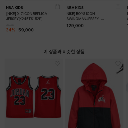
NBA KIDS
NBA KIDS
[NIKE] 0-7 ICON REPLICA
NIKE] BOYS ICON
JERSEY(K245TS152P)
SWINGMANJERSEY -
PLAYER(K245TS054P)
129,000
DETAILS
89,000
34%
59,000
이 상품과 비슷한 상품