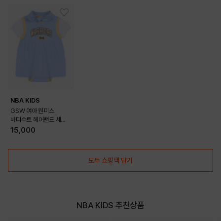
NBA KIDS
GSW 여아 원피스
바디수트 헤어밴드 세트
(5-2)(K225TO003P)
15,000
모두 쇼핑백 담기
NBA KIDS 추천상품