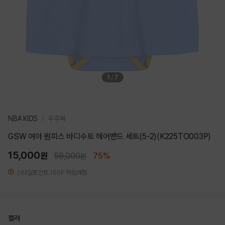
1
/
7
NBA KIDS
우주복
GSW 여아 원피스 바디수트 헤어밴드 세트(5-2)(K225TO003P)
15,000
원
59,000
75%
원
스타일포인트 150P 적립예정
컬러