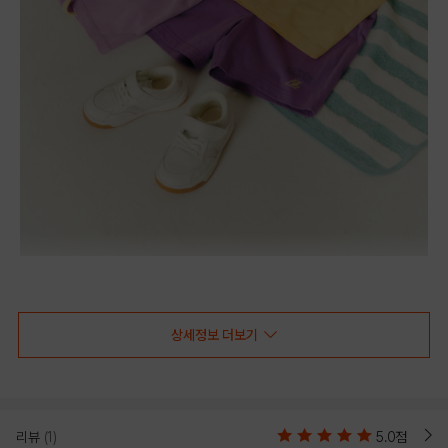
-GSW 여아 원피스 바디수트 헤어밴드 세트
-유니폼을 모티브로 디자인한 일상복으로, 한층 더 여아에 맞는 러블리한
무드를 위해 치마와 볼륨 퍼프 소매 디테일 추가
상세정보 더보기
-세트 리본 머리띠와 함께 착용하면 더욱 완성도 높고 깜찍하게 코디가능
-S/S 시즌에 맞춘 화사한 파스텔 컬러감으로 베이비 특유의 러블리한 무드
-어깨 옆 트임과 엉덩이 밑 트임으로 탈, 착용 및 기저귀 교체가 편리함
-코튼 100% 소재로 착용감이 부드럽고 편안함
리뷰
(1)
5.0점