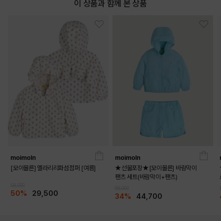
이 상품과 함께 본 상품
moimoln
moimoln
[모이몰른] 멜라리리화섬점퍼 [여름]
★선물포장★[모이몰른] 바람막이
팬츠 세트(바람막이+팬츠)
59,000
68,000
50%
29,500
34%
44,700