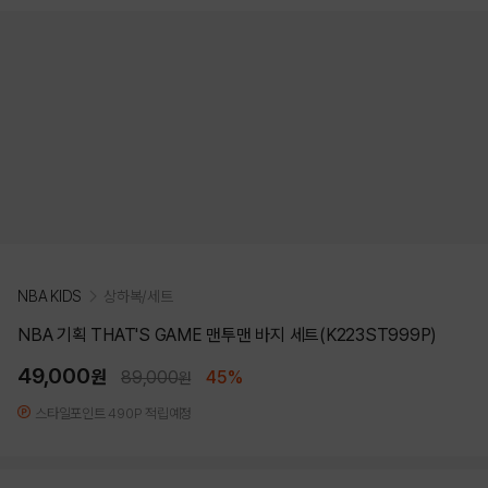
NBA KIDS
상하복/세트
NBA 기획 THAT'S GAME 맨투맨 바지 세트(K223ST999P)
49,000
원
89,000
45%
원
스타일포인트 490P 적립예정