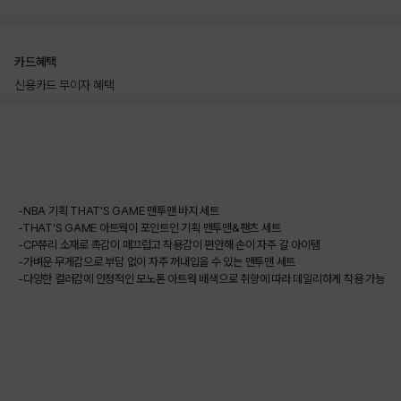
카드혜택
신용카드 무이자 혜택
상품상세정보
-NBA 기획 THAT'S GAME 맨투맨 바지 세트
-THAT'S GAME 아트웍이 포인트인 기획 맨투맨&팬츠 세트
-CP쮸리 소재로 촉감이 매끄럽고 착용감이 편안해 손이 자주 갈 아이템
-가벼운 무게감으로 부담 없이 자주 꺼내입을 수 있는 맨투맨 세트
-다양한 컬러감에 안정적인 모노톤 아트웍 배색으로 취향에 따라 데일리하게 착용 가능