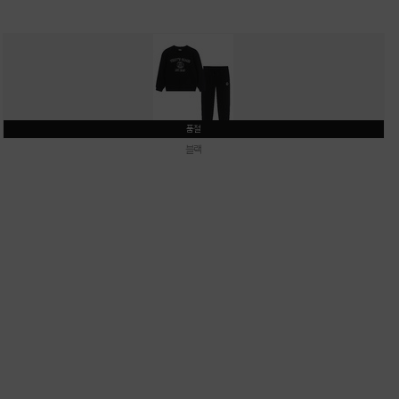
품절
블랙