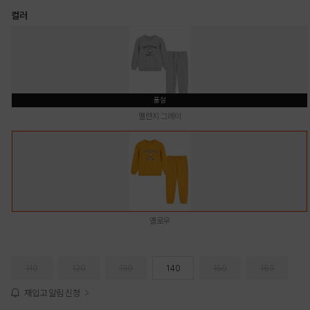
컬러
품절
멜란지 그레이
옐로우
110
120
130
140
150
160
재입고 알림 신청