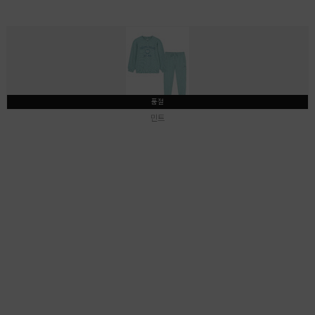
품절
민트