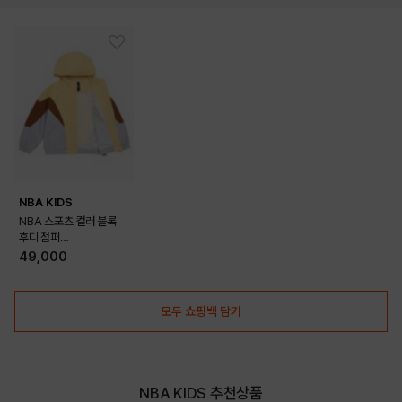
NBA KIDS
NBA 스포츠 컬러 블록
후디 점퍼
(K223PT010P/SET)
49,000
(K223JP010P)
모두 쇼핑백 담기
NBA KIDS 추천상품