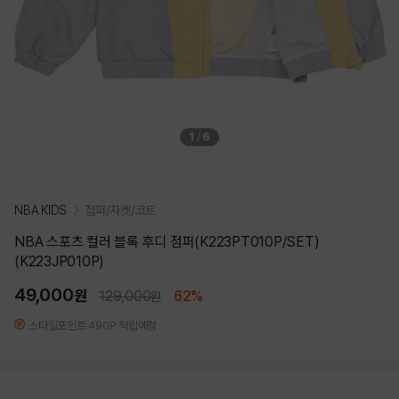
1
/
6
NBA KIDS
점퍼/자켓/코트
NBA 스포츠 컬러 블록 후디 점퍼(K223PT010P/SET)
(K223JP010P)
49,000
원
129,000
62%
원
스타일포인트 490P 적립예정