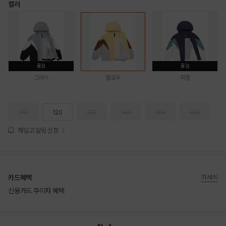
컬러
품절
품절
그레이
옐로우
퍼플
110
120
130
140
150
160
재입고 알림 신청
카드혜택
자세히
신용카드 무이자 혜택
상품상세정보