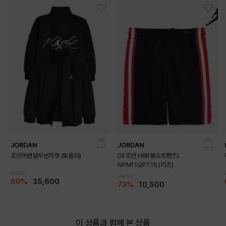
JORDAN
JORDAN
조던에센셜우븐자켓 (토들러)
DF조던 HBR볼쇼트팬츠L
NPM11QPT15 (키즈)
89,000
39,000
60%
35,600
73%
10,500
이 상품과 함께 본 상품