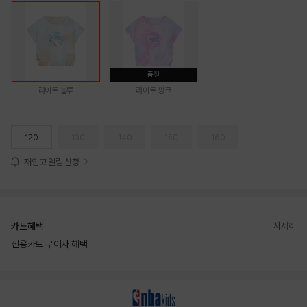
품절
라이트 블루
라이트 핑크
120
130
140
150
160
재입고 알림 신청
카드혜택
자세히
신용카드 무이자 혜택
상품상세정보