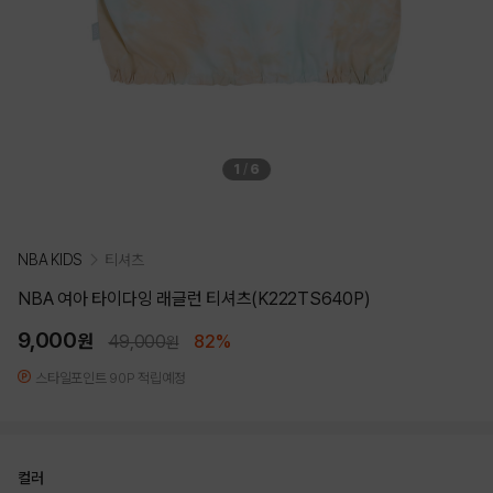
1
/
6
NBA KIDS
티셔츠
NBA 여아 타이다잉 래글런 티셔츠(K222TS640P)
9,000
원
49,000
82%
원
스타일포인트 90P 적립예정
컬러