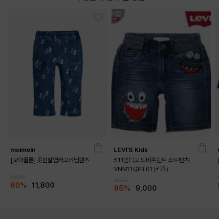
moimoln
LEVI'S Kids
[모이몰른] 옷핀발염카고데님팬츠
511인디고 도비프린트 쇼트팬츠L
VNM11QPT01 (키즈)
59,000
59,000
80%
11,800
85%
9,000