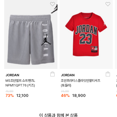
JORDAN
JORDAN
MS조던벌트 쇼트팬츠L
조던프라티스플라잇반팔티셔츠
NPM11QPT76 (키즈)
(토들러)
45,000
35,000
73%
12,100
46%
18,900
이 상품과 함께 본 상품