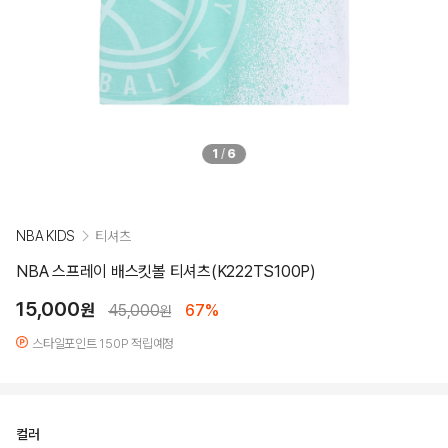
1
/
6
NBA KIDS
티셔츠
NBA 스프레이 배스킷볼 티셔츠(K222TS100P)
15,000
원
45,000
67%
원
스타일포인트 150P 적립예정
컬러