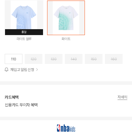
품절
라이트 블루
화이트
110
120
130
140
150
160
재입고 알림 신청
카드혜택
자세히
신용카드 무이자 혜택
상품상세정보