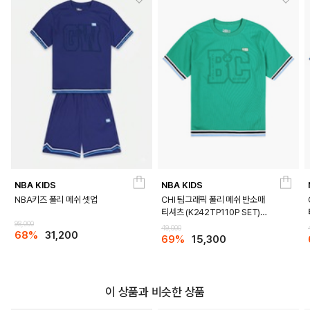
NBA KIDS
NBA KIDS
NBA키즈 폴리 메쉬 셋업
CHI 팀그래픽 폴리 메쉬 반소매
티셔츠 (K242TP110P SET)
DETAILS
98,000
(K242TS110P)
49,000
68%
31,200
69%
15,300
이 상품과 비슷한 상품