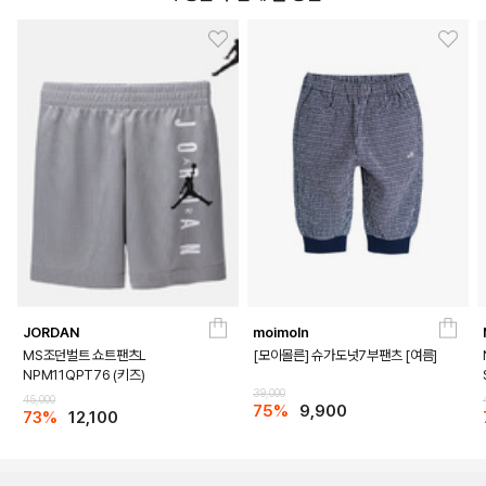
JORDAN
moimoln
MS조던벌트 쇼트팬츠L
[모이몰른] 슈가도넛7부팬츠 [여름]
NPM11QPT76 (키즈)
39,000
45,000
75%
9,900
73%
12,100