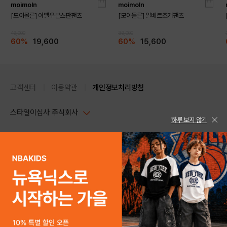
moimoln
moimoln
[모이몰른] 아벨우븐스판팬츠
[모이몰른] 알베르조거팬츠
49,000
39,000
60%
19,600
60%
15,600
고객센터
이용약관
개인정보처리방침
스타일이십사 주식회사
하루 보지 않기
대표이사 : 임동환, 김지원
사업자정보확인
PC버전
주소 : 서울시 강남구 논현로 633, 6층 (논현동, 한세엠케이빌딩)
사업자등록번호 : 116-81-32499
스타일24 고객센터 1544-5336
평일 09:00~ 18:00 (토/일/공휴일 휴무)
통신판매업신고번호 : 제 2024-서울강남-04239
help Email : help@style24.com
개인정보보호책임자 : 배기영
COPYRIGHTⓒ2021 STYLE24 ALL RIGHTS RESERVED.
호스팅 서비스 : 스타일이십사㈜
고객센터 1544-5336(평일 09:00~ 18:00 토/일/공휴일 휴무)