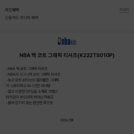
카드혜택
자세히
신용카드 무이자 혜택
상품상세정보
NBA 백 코트 그래픽 티셔츠(K222TS010P)
-NBA 백 코트 그래픽 티셔츠
-NBA의 시그니쳐 코트 그래픽 티셔츠
-농구 코트 모티브의 컬러풀한 그래픽
이 스포티하고 유니크한 아이템
-얇고 시원한 CP싱글 소재로 가볍고
터치감이 부드러워 뛰어난 착용감
-몸에 감기지 않는 편안한 루즈핏
COLOR