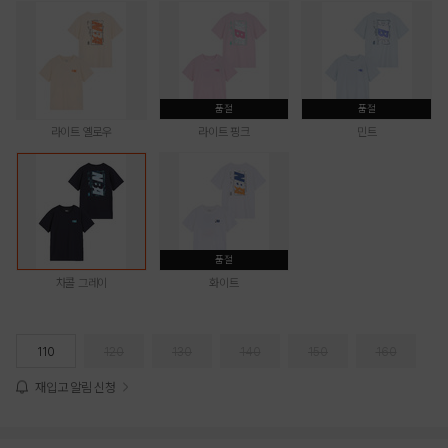
품절
품절
라이트 옐로우
라이트 핑크
민트
품절
차콜 그레이
화이트
110
120
130
140
150
160
재입고 알림 신청