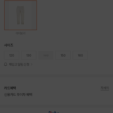
아이보리
사이즈
120
130
140
150
160
재입고 알림 신청
카드혜택
자세히
신용카드 무이자 혜택
상품상세정보