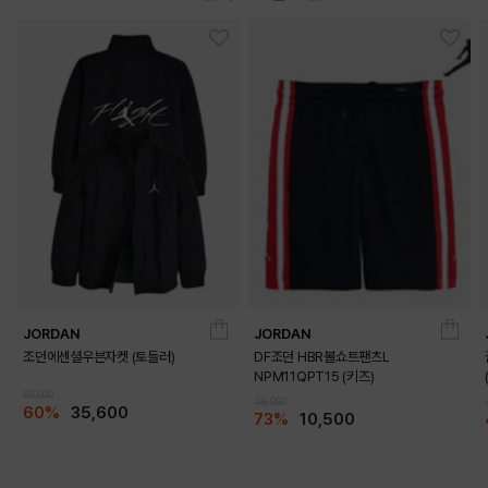
JORDAN
JORDAN
조던에센셜우븐자켓 (토들러)
DF조던 HBR볼쇼트팬츠L
NPM11QPT15 (키즈)
89,000
39,000
60%
35,600
73%
10,500