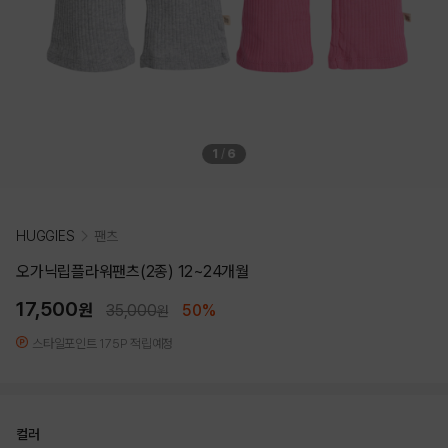
1
/
6
HUGGIES
팬츠
오가닉립플라워팬츠(2종) 12~24개월
17,500
원
35,000
50%
원
스타일포인트 175P 적립예정
컬러