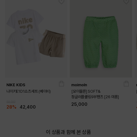
NIKE KIDS
moimoln
나이키E1D1쇼츠세트 (베이비)
[모이몰른] SOFT&
정글러플쿨링9부팬츠 [26 여름]
59,000
DETAILS
25,000
28%
42,400
이 상품과 함께 본 상품