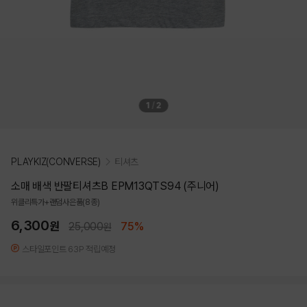
1
/
2
PLAYKIZ(CONVERSE)
티셔츠
소매 배색 반팔티셔츠B EPM13QTS94 (주니어)
위클리특가+랜덤사은품(8종)
6,300
원
25,000
75%
원
스타일포인트 63P 적립예정