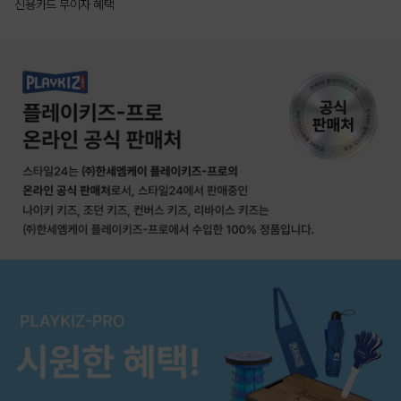
신용카드 무이자 혜택
상품상세정보