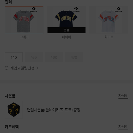
컬러
품절
그레이
네이비
화이트
140
150
160
170
재입고 알림 신청
사은품
자세히
랜덤사은품(플레이키즈-프로) 증정
카드혜택
자세히