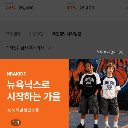
49,000
49,000
46%
26,400
46%
26,400
고객센터
이용약관
개인정보처리방침
스타일이십사 주식회사
하루 보지 않기
대표이사 : 임동환, 김지원
사업자정보확인
PC버전
주소 : 서울시 강남구 논현로 633, 6층 (논현동, 한세엠케이빌딩)
사업자등록번호 : 116-81-32499
스타일24 고객센터 1544-5336
평일 09:00~ 18:00 (토/일/공휴일 휴무)
통신판매업신고번호 : 제 2024-서울강남-04239
help Email : help@style24.com
개인정보보호책임자 : 배기영
COPYRIGHTⓒ2021 STYLE24 ALL RIGHTS RESERVED.
호스팅 서비스 : 스타일이십사㈜
고객센터 1544-5336(평일 09:00~ 18:00 토/일/공휴일 휴무)
1
/
1
구매하기