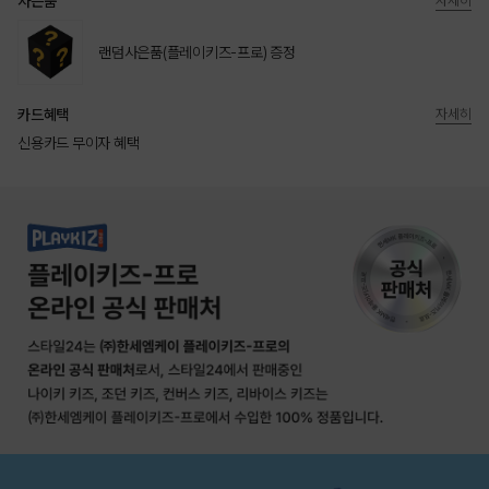
사은품
자세히
랜덤사은품(플레이키즈-프로) 증정
카드혜택
자세히
신용카드 무이자 혜택
상품상세정보