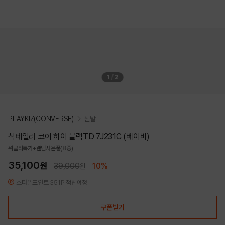
1
/
2
PLAYKIZ(CONVERSE)
신발
척테일러 코어 하이 블랙TD 7J231C (베이비)
위클리특가+랜덤사은품(8종)
35,100
원
39,000
10%
원
스타일포인트 351P 적립예정
쿠폰받기