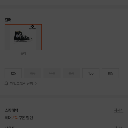
컬러
블랙
125
130
140
150
155
165
재입고 알림 신청
쇼핑혜택
자세히
최대
7%
쿠폰 할인