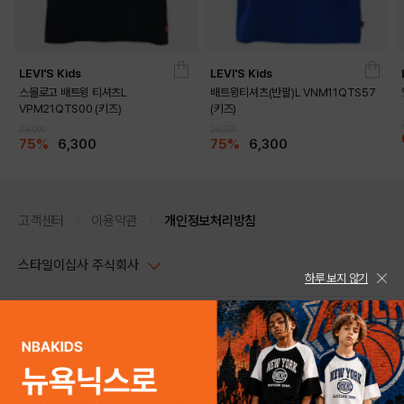
LEVI'S Kids
LEVI'S Kids
스몰로고 배트윙 티셔츠L
배트윙티셔츠(반팔)L VNM11QTS57
VPM21QTS00 (키즈)
(키즈)
25,000
25,000
75%
6,300
75%
6,300
고객센터
이용약관
개인정보처리방침
스타일이십사 주식회사
하루 보지 않기
대표이사 : 임동환, 김지원
사업자정보확인
PC버전
주소 : 서울시 강남구 논현로 633, 6층 (논현동, 한세엠케이빌딩)
사업자등록번호 : 116-81-32499
스타일24 고객센터 1544-5336
평일 09:00~ 18:00 (토/일/공휴일 휴무)
통신판매업신고번호 : 제 2024-서울강남-04239
help Email : help@style24.com
개인정보보호책임자 : 배기영