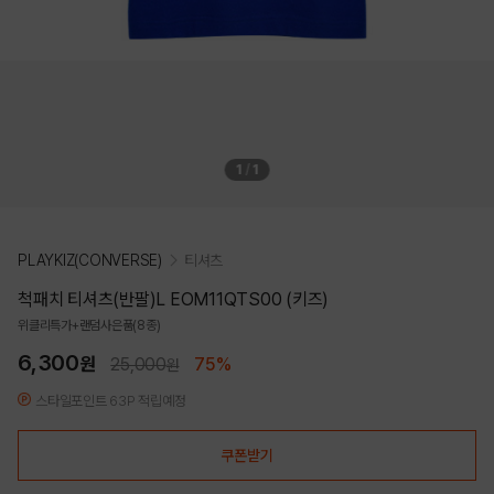
1
/
1
PLAYKIZ(CONVERSE)
티셔츠
척패치 티셔츠(반팔)L EOM11QTS00 (키즈)
위클리특가+랜덤사은품(8종)
6,300
원
25,000
75%
원
스타일포인트 63P 적립예정
쿠폰받기