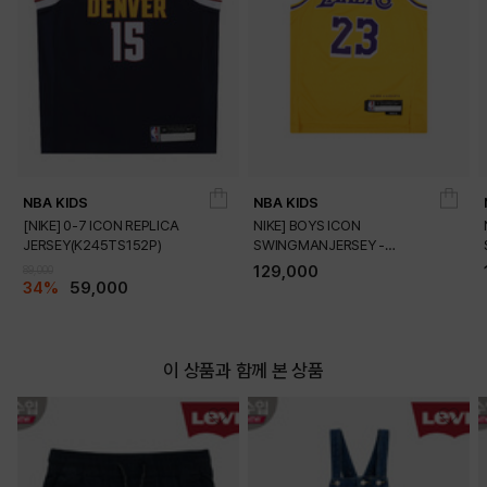
NBA KIDS
NBA KIDS
[NIKE] 0-7 ICON REPLICA
NIKE] BOYS ICON
JERSEY(K245TS152P)
SWINGMANJERSEY -
PLAYER(K245TS054P)
129,000
89,000
34%
59,000
이 상품과 함께 본 상품