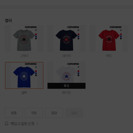
컬러
그레이
네이비
레드
품절
블루
화이트
105
110
120
130
재입고 알림 신청