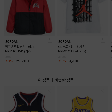
JORDAN
JORDAN
점프맨 투컬러 윈드러너L
CD크로스워드 티셔츠
NPS11QJK41 (키즈)
NPM11QTS74 (키즈)
99,000
35,000
70%
29,700
73%
9,400
이 상품과 비슷한 상품