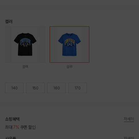
컬러
블랙
블루
140
150
160
170
쇼핑혜택
자세히
최대
7%
쿠폰 할인
사은품
자세히