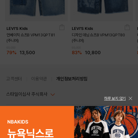
LEVI'S Kids
LEVI'S Kids
언베이직 쇼츠B VPM13QPT81
디자인 데님 쇼츠B VPM13QPT80
(주니어)
(주니어)
65,000
65,000
79%
13,500
83%
10,800
고객센터
이용약관
개인정보처리방침
스타일이십사 주식회사
하루 보지 않기
대표이사 : 임동환, 김지원
사업자정보확인
PC버전
주소 : 서울시 강남구 논현로 633, 6층 (논현동, 한세엠케이빌딩)
사업자등록번호 : 116-81-32499
스타일24 고객센터 1544-5336
평일 09:00~ 18:00 (토/일/공휴일 휴무)
통신판매업신고번호 : 제 2024-서울강남-04239
help Email : help@style24.com