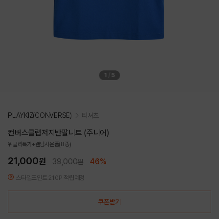
1
/
5
PLAYKIZ(CONVERSE)
티셔츠
컨버스클럽저지반팔니트 (주니어)
위클리특가+랜덤사은품(8종)
21,000
원
39,000
46%
원
스타일포인트 210P 적립예정
쿠폰받기