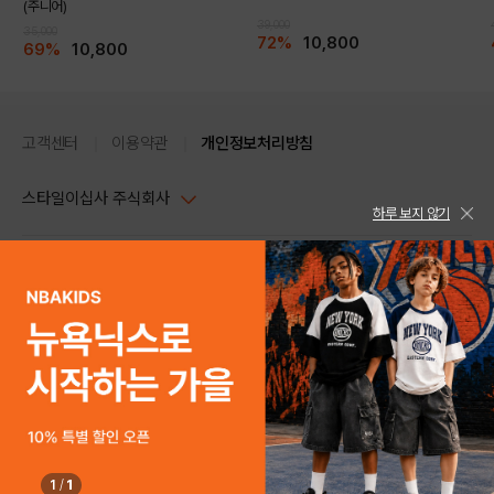
(주니어)
39,000
35,000
72%
10,800
69%
10,800
고객센터
이용약관
개인정보처리방침
스타일이십사 주식회사
하루 보지 않기
대표이사 : 임동환, 김지원
사업자정보확인
PC버전
주소 : 서울시 강남구 논현로 633, 6층 (논현동, 한세엠케이빌딩)
사업자등록번호 : 116-81-32499
스타일24 고객센터 1544-5336
평일 09:00~ 18:00 (토/일/공휴일 휴무)
통신판매업신고번호 : 제 2024-서울강남-04239
help Email : help@style24.com
개인정보보호책임자 : 배기영
COPYRIGHTⓒ2021 STYLE24 ALL RIGHTS RESERVED.
호스팅 서비스 : 스타일이십사㈜
고객센터 1544-5336(평일 09:00~ 18:00 토/일/공휴일 휴무)
1
/
1