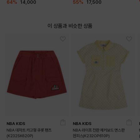
64%
14,000
55%
17,500
이 상품과 비슷한 상품
DETAILS
NBA KIDS
NBA KIDS
NBA 데저트 카고형 큐롯 팬츠
NBA 라이프 전판 체커보드 면스판
(K232SK620P)
원피스(K232OP610P)