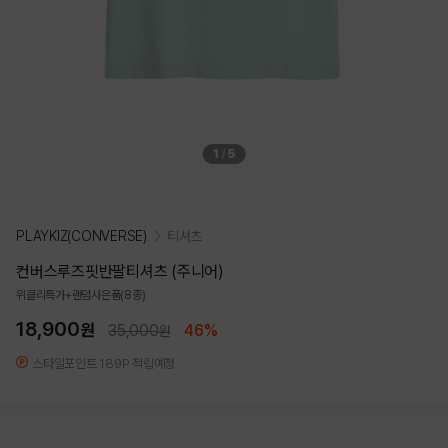
1
/
5
PLAYKIZ(CONVERSE)
티셔츠
컨버스루즈핏반팔티셔츠 (주니어)
위클리특가+랜덤사은품(8종)
18,900
원
35,000
46%
원
스타일포인트 189P 적립예정