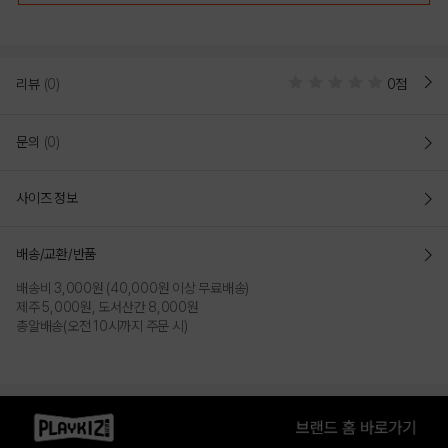
리뷰
(0)
0점
문의
(0)
사이즈 정보
배송/교환/반품
배송비 3,000원 (40,000원 이상 무료배송)
제주 5,000원, 도서산간 8,000원
총알배송(오전 10시까지 주문 시)
상품특징
• 면 혼방 반팔 티셔츠
• 가슴 부분에 올 스타 로고로 포인트를 준 스타일