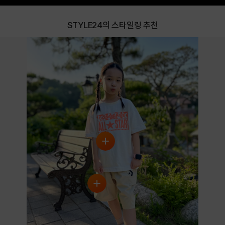
STYLE24의 스타일링 추천
COLOR
LIGHT GREEN
IVORY
PRODUCT VIEW