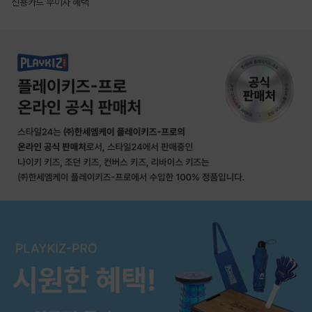
신용카드 무이자 혜택
상품상세정보