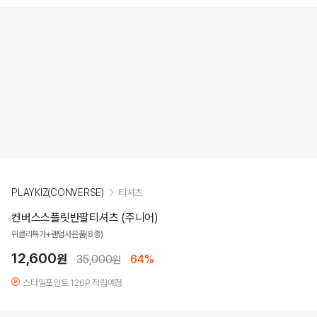
PLAYKIZ(CONVERSE)
티셔츠
컨버스스플릿반팔티셔츠 (주니어)
위클리특가+랜덤사은품(8종)
12,600
원
35,000
64%
원
스타일포인트 126P 적립예정