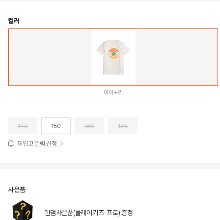
컬러
아이보리
140
150
160
170
재입고 알림 신청
사은품
랜덤사은품(플레이키즈-프로) 증정