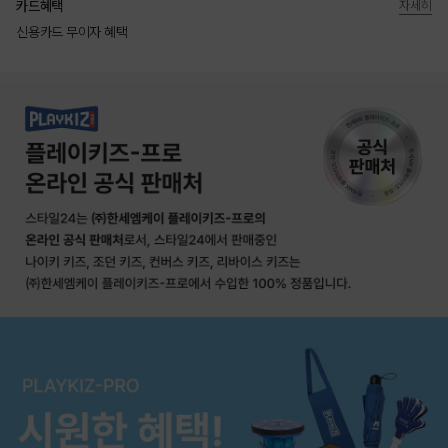
카드혜택
자세히
신용카드 무이자 혜택
상품상세정보