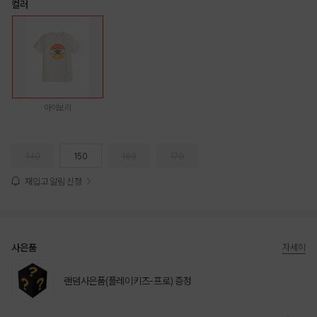
컬러
아이보리
140
150
160
170
재입고 알림 신청
사은품
자세히
랜덤사은품(플레이키즈-프로) 증정