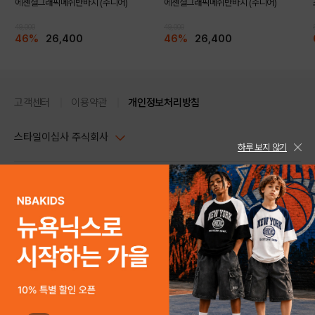
에센셜그래픽메쉬반바지 (주니어)
에센셜그래픽메쉬반바지 (주니어)
49,000
49,000
46%
26,400
46%
26,400
고객센터
이용약관
개인정보처리방침
스타일이십사 주식회사
하루 보지 않기
대표이사 : 임동환, 김지원
사업자정보확인
PC버전
주소 : 서울시 강남구 논현로 633, 6층 (논현동, 한세엠케이빌딩)
사업자등록번호 : 116-81-32499
스타일24 고객센터 1544-5336
평일 09:00~ 18:00 (토/일/공휴일 휴무)
통신판매업신고번호 : 제 2024-서울강남-04239
help Email : help@style24.com
개인정보보호책임자 : 배기영
COPYRIGHTⓒ2021 STYLE24 ALL RIGHTS RESERVED.
호스팅 서비스 : 스타일이십사㈜
고객센터 1544-5336(평일 09:00~ 18:00 토/일/공휴일 휴무)