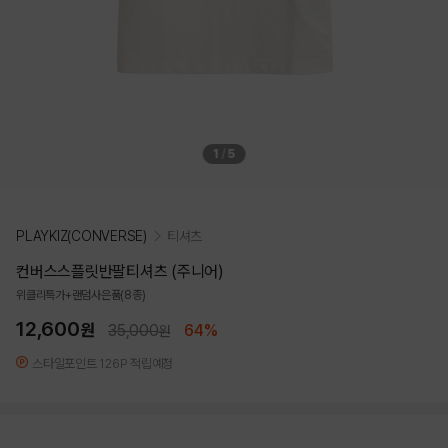
1
/
5
PLAYKIZ(CONVERSE)
티셔츠
컨버스스플릿반팔티셔츠 (주니어)
위클리특가+랜덤사은품(8종)
12,600
원
35,000
64%
원
스타일포인트 126P 적립예정