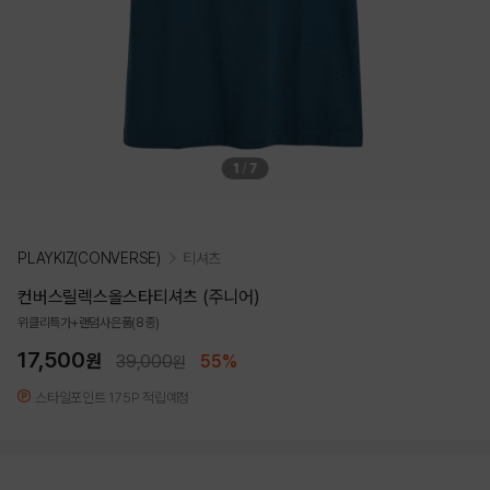
1
/
7
PLAYKIZ(CONVERSE)
티셔츠
컨버스릴렉스올스타티셔츠 (주니어)
위클리특가+랜덤사은품(8종)
17,500
원
39,000
55%
원
스타일포인트 175P 적립예정