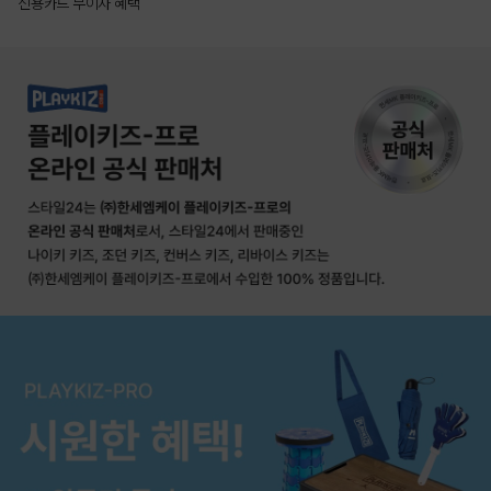
신용카드 무이자 혜택
상품상세정보