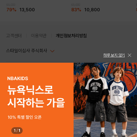
65,000
65,000
79%
13,500
83%
10,800
고객센터
이용약관
개인정보처리방침
스타일이십사 주식회사
하루 보지 않기
대표이사 : 임동환, 김지원
사업자정보확인
PC버전
주소 : 서울시 강남구 논현로 633, 6층 (논현동, 한세엠케이빌딩)
사업자등록번호 : 116-81-32499
스타일24 고객센터 1544-5336
평일 09:00~ 18:00 (토/일/공휴일 휴무)
통신판매업신고번호 : 제 2024-서울강남-04239
help Email : help@style24.com
개인정보보호책임자 : 배기영
COPYRIGHTⓒ2021 STYLE24 ALL RIGHTS RESERVED.
호스팅 서비스 : 스타일이십사㈜
고객센터 1544-5336(평일 09:00~ 18:00 토/일/공휴일 휴무)
1
/
1
구매하기