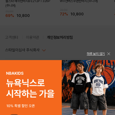
올스타 메쉬반바지B E212PT326P
WV컨버스우븐반바지 (주니어)
(주니어)
39,000
35,000
72%
10,800
69%
10,800
고객센터
이용약관
개인정보처리방침
스타일이십사 주식회사
하루 보지 않기
대표이사 : 임동환, 김지원
사업자정보확인
PC버전
주소 : 서울시 강남구 논현로 633, 6층 (논현동, 한세엠케이빌딩)
사업자등록번호 : 116-81-32499
스타일24 고객센터 1544-5336
평일 09:00~ 18:00 (토/일/공휴일 휴무)
통신판매업신고번호 : 제 2024-서울강남-04239
help Email : help@style24.com
개인정보보호책임자 : 배기영
COPYRIGHTⓒ2021 STYLE24 ALL RIGHTS RESERVED.
호스팅 서비스 : 스타일이십사㈜
고객센터 1544-5336(평일 09:00~ 18:00 토/일/공휴일 휴무)