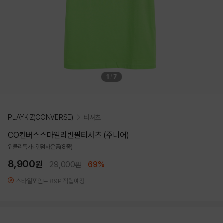
1
/
7
PLAYKIZ(CONVERSE)
티셔츠
CO컨버스스마일리반팔티셔츠 (주니어)
위클리특가+랜덤사은품(8종)
8,900
원
29,000
69%
원
스타일포인트 89P 적립예정