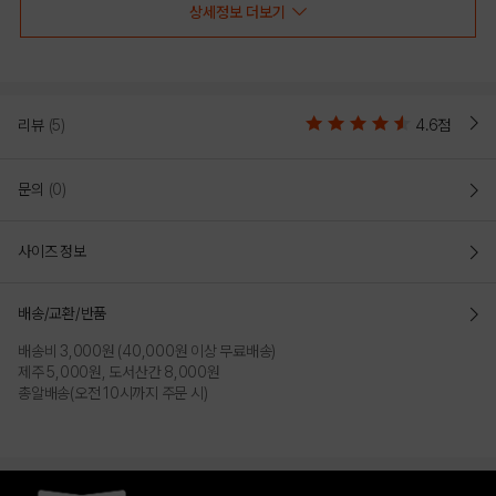
상세정보 더보기
리뷰
(5)
4.6점
• 면 소재의 반팔티셔츠
문의
(0)
• 컨버스 척패치로고와 스마일 로고로 포인트를 준 제품
사이즈 정보
COLOR
배송/교환/반품
배송비 3,000원 (40,000원 이상 무료배송)
제주 5,000원, 도서산간 8,000원
총알배송(오전 10시까지 주문 시)