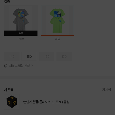
컬러
품절
그레이
라임
140
150
160
170
재입고 알림 신청
사은품
자세히
랜덤사은품(플레이키즈-프로) 증정