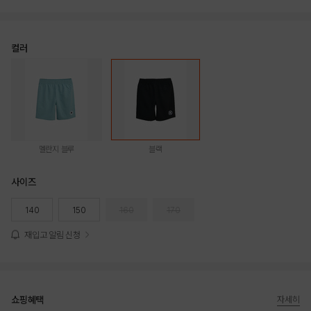
컬러
멜란지 블루
블랙
사이즈
140
150
160
170
재입고 알림 신청
쇼핑혜택
자세히