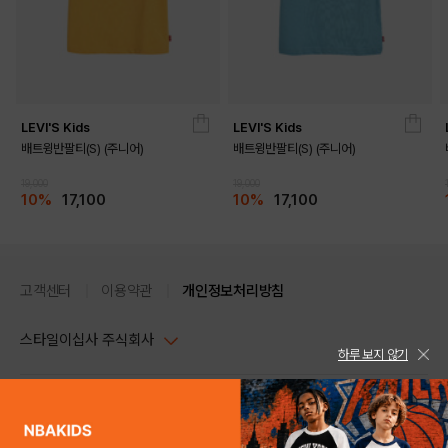
LEVI'S Kids
LEVI'S Kids
배트윙반팔티(S) (주니어)
배트윙반팔티(S) (주니어)
19,000
19,000
10%
17,100
10%
17,100
고객센터
이용약관
개인정보처리방침
스타일이십사 주식회사
하루 보지 않기
대표이사 : 임동환, 김지원
사업자정보확인
PC버전
주소 : 서울시 강남구 논현로 633, 6층 (논현동, 한세엠케이빌딩)
사업자등록번호 : 116-81-32499
스타일24 고객센터 1544-5336