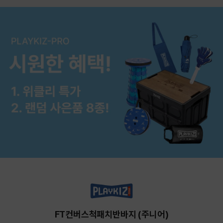
FT컨버스척패치반바지 (주니어)