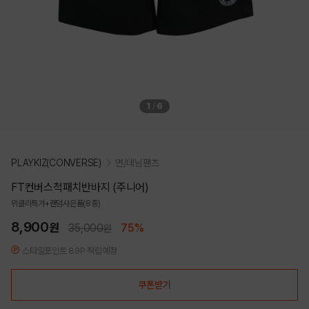
1
/
6
PLAYKIZ(CONVERSE)
면/데님팬츠
FT컨버스척패치반바지 (주니어)
위클리특가+랜덤사은품(8종)
8,900
원
35,000
75%
원
스타일포인트 89P 적립예정
쿠폰받기