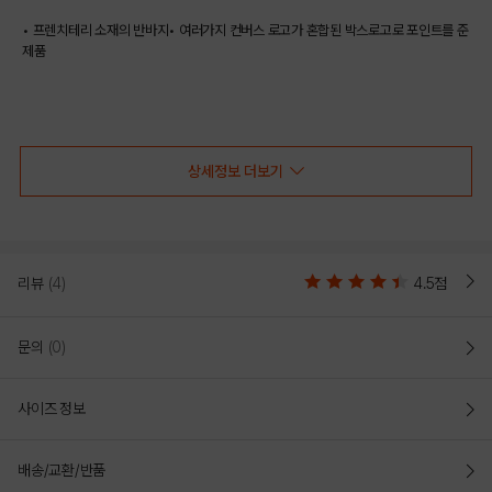
• 프렌치테리 소재의 반바지• 여러가지 컨버스 로고가 혼합된 박스로고로 포인트를 준
제품
COLOR
상세정보 더보기
리뷰
(4)
4.5점
문의
(0)
사이즈 정보
MELANGE BLUE
BLACK
배송/교환/반품