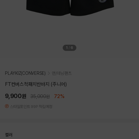
1
/
6
PLAYKIZ(CONVERSE)
면/데님팬츠
FT컨버스척패치반바지 (주니어)
9,900
원
35,000
72%
원
스타일포인트 99P 적립예정
컬러