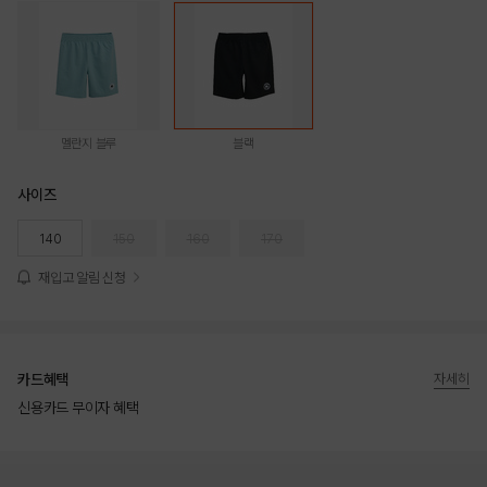
멜란지 블루
블랙
사이즈
140
150
160
170
재입고 알림 신청
카드혜택
자세히
신용카드 무이자 혜택
상품상세정보