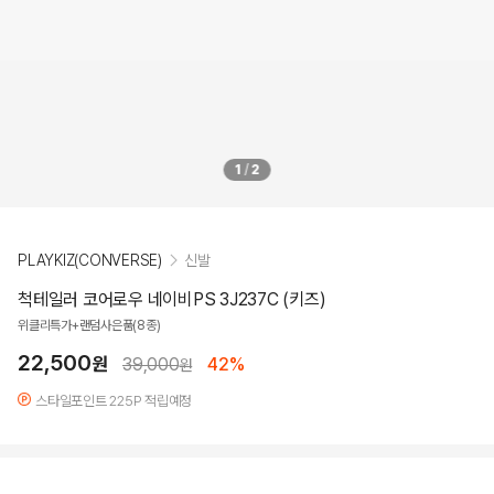
1
/
2
PLAYKIZ(CONVERSE)
신발
척테일러 코어로우 네이비PS 3J237C (키즈)
위클리특가+랜덤사은품(8종)
22,500
원
39,000
42%
원
스타일포인트 225P 적립예정