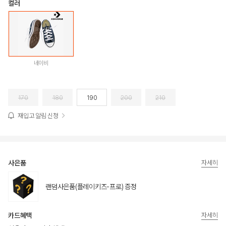
컬러
네이비
170
180
190
200
210
재입고 알림 신청
사은품
자세히
랜덤사은품(플레이키즈-프로) 증정
카드혜택
자세히