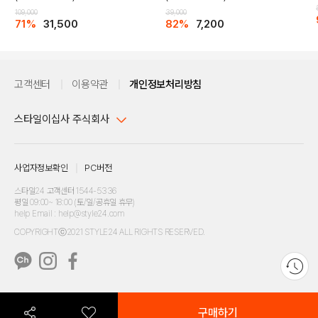
109,000
39,000
71%
31,500
82%
7,200
고객센터
이용약관
개인정보처리방침
스타일이십사 주식회사
대표이사 : 임동환, 김지원
사업자정보확인
PC버전
주소 : 서울시 강남구 논현로 633, 6층 (논현동, 한세엠케이빌딩)
사업자등록번호 : 116-81-32499
스타일24 고객센터 1544-5336
평일 09:00~ 18:00 (토/일/공휴일 휴무)
통신판매업신고번호 : 제 2024-서울강남-04239
help Email : help@style24.com
개인정보보호책임자 : 배기영
COPYRIGHTⓒ2021 STYLE24 ALL RIGHTS RESERVED.
호스팅 서비스 : 스타일이십사㈜
고객센터 1544-5336(평일 09:00~ 18:00 토/일/공휴일 휴무)
구매하기