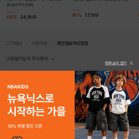
(K242TP720P)
89,000
69,000
81%
17,100
64%
24,800
고객센터
이용약관
개인정보처리방침
스타일이십사 주식회사
하루 보지 않기
대표이사 : 임동환, 김지원
사업자정보확인
PC버전
주소 : 서울시 강남구 논현로 633, 6층 (논현동, 한세엠케이빌딩)
사업자등록번호 : 116-81-32499
스타일24 고객센터 1544-5336
평일 09:00~ 18:00 (토/일/공휴일 휴무)
통신판매업신고번호 : 제 2024-서울강남-04239
help Email : help@style24.com
개인정보보호책임자 : 배기영
COPYRIGHTⓒ2021 STYLE24 ALL RIGHTS RESERVED.
호스팅 서비스 : 스타일이십사㈜
고객센터 1544-5336(평일 09:00~ 18:00 토/일/공휴일 휴무)