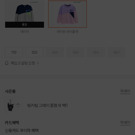
품절
네이비
라이트 바이올렛
110
120
130
140
150
160
재입고 알림 신청
사은품
자세히
띵키링 그레이 증정 외 택1
카드혜택
자세히
신용카드 무이자 혜택