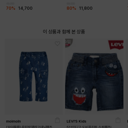
49,000
59,000
70%
14,700
80%
11,800
이 상품과 함께 본 상품
moimoln
LEVI'S Kids
[모이몰른] 옷핀발염카고데님팬츠
511인디고 도비프린트 쇼트팬츠L