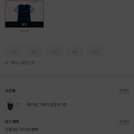
품절
네이비
110
120
130
140
150
재입고 알림 신청
사은품
자세히
띵키링 그레이 증정 외 택1
카드혜택
자세히
신용카드 무이자 혜택