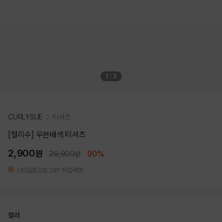
1
/
2
CURLYSUE
티셔츠
[컬리수] 우븐배색 티셔츠
2,900
원
29,900
90%
원
스타일포인트 29P 적립예정
컬러