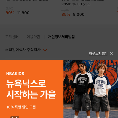
VNM11QPT01 (키즈)
59,000
59,000
80%
11,800
85%
9,000
고객센터
이용약관
개인정보처리방침
스타일이십사 주식회사
하루 보지 않기
대표이사 : 임동환, 김지원
사업자정보확인
PC버전
주소 : 서울시 강남구 논현로 633, 6층 (논현동, 한세엠케이빌딩)
사업자등록번호 : 116-81-32499
스타일24 고객센터 1544-5336
평일 09:00~ 18:00 (토/일/공휴일 휴무)
통신판매업신고번호 : 제 2024-서울강남-04239
help Email : help@style24.com
개인정보보호책임자 : 배기영
COPYRIGHTⓒ2021 STYLE24 ALL RIGHTS RESERVED.
호스팅 서비스 : 스타일이십사㈜
고객센터 1544-5336(평일 09:00~ 18:00 토/일/공휴일 휴무)