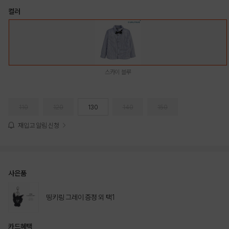
컬러
스카이 블루
110
120
130
140
150
재입고 알림 신청
사은품
띵키링 그레이 증정 외 택1
카드혜택