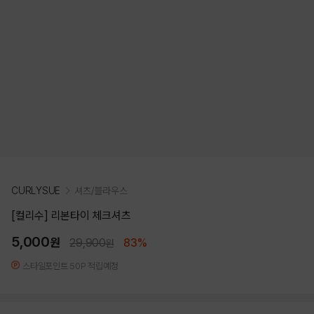
CURLYSUE
셔츠/블라우스
[컬리수] 리본타이 체크셔츠
5,000
원
29,900
83%
원
스타일포인트 50P 적립예정