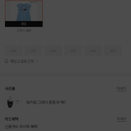
품절
스카이 블루
100
110
120
130
140
150
재입고 알림 신청
사은품
자세히
띵키링 그레이 증정 외 택1
카드혜택
자세히
신용카드 무이자 혜택