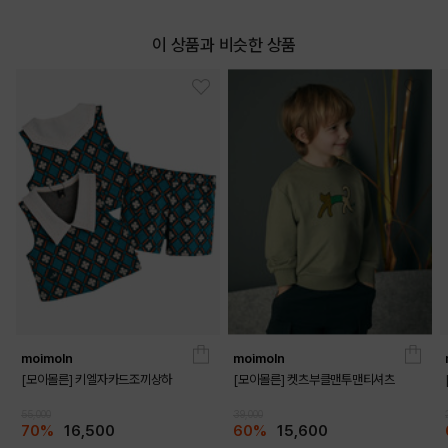
이 상품과 비슷한 상품
moimoln
moimoln
[모이몰른] 키엘자카드조끼상하
[모이몰른] 켓츠부클맨투맨티셔츠
55,000
39,000
70%
16,500
60%
15,600