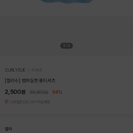
1
/
2
CURLYSUE
티셔츠
[컬리수] 썸머실켓 롱티셔츠
2,500
원
39,900
94%
원
스타일포인트 25P 적립예정
컬러