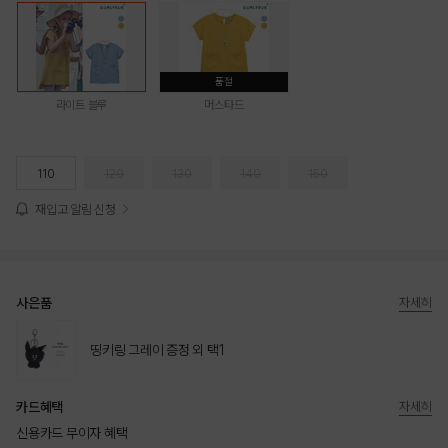
품절
라이트 블루
머스타드
110
120
130
140
150
재입고 알림 신청
사은품
자세히
띵키링 그레이 증정 외 택1
카드혜택
자세히
신용카드 무이자 혜택