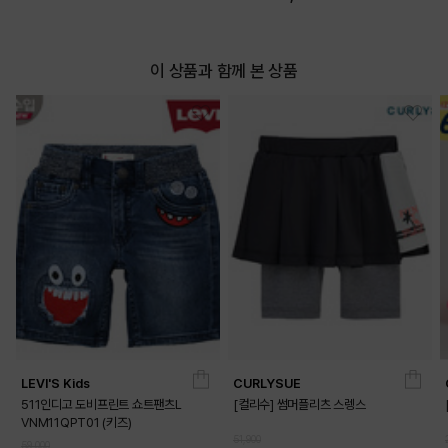
이 상품과 함께 본 상품
LEVI'S Kids
CURLYSUE
511인디고 도비프린트 쇼트팬츠L
[컬리수] 썸머플리츠 스렝스
VNM11QPT01 (키즈)
51,900
59,000