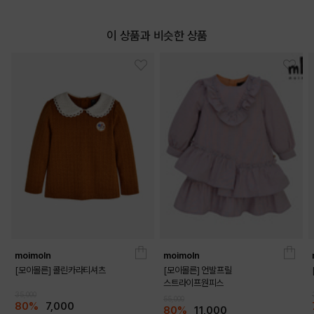
이 상품과 비슷한 상품
moimoln
moimoln
[모이몰른] 콜린카라티셔츠
[모이몰른] 언발프릴
스트라이프원피스
35,000
55,000
80%
7,000
80%
11,000