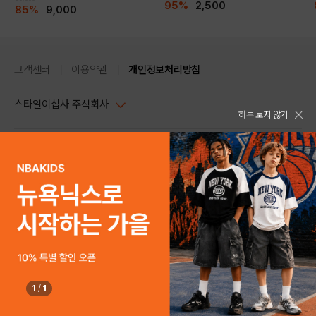
95%
2,500
85%
9,000
고객센터
이용약관
개인정보처리방침
스타일이십사 주식회사
하루 보지 않기
대표이사 : 임동환, 김지원
사업자정보확인
PC버전
주소 : 서울시 강남구 논현로 633, 6층 (논현동, 한세엠케이빌딩)
사업자등록번호 : 116-81-32499
스타일24 고객센터 1544-5336
평일 09:00~ 18:00 (토/일/공휴일 휴무)
통신판매업신고번호 : 제 2024-서울강남-04239
help Email : help@style24.com
개인정보보호책임자 : 배기영
COPYRIGHTⓒ2021 STYLE24 ALL RIGHTS RESERVED.
호스팅 서비스 : 스타일이십사㈜
고객센터 1544-5336(평일 09:00~ 18:00 토/일/공휴일 휴무)
1
/
1
구매하기