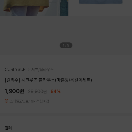
1
/
5
CURLYSUE
셔츠/블라우스
[컬리수] 시크루즈 블라우스(마혼방/목걸이세트)
1,900
원
29,900
94%
원
스타일포인트 19P 적립예정
컬러