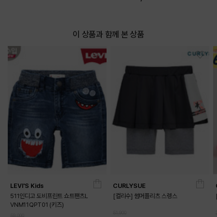
이 상품과 함께 본 상품
LEVI'S Kids
CURLYSUE
511인디고 도비프린트 쇼트팬츠L
[컬리수] 썸머플리츠 스렝스
VNM11QPT01 (키즈)
51,900
59,000