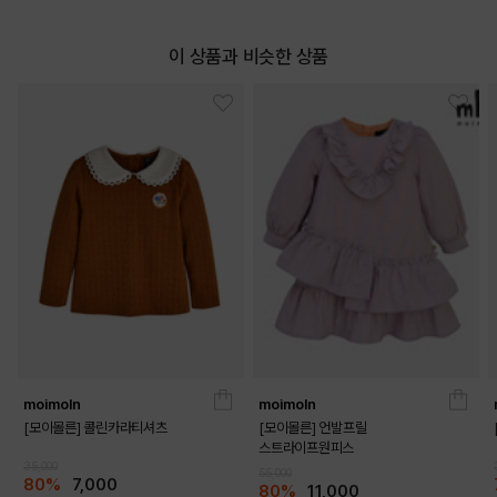
이 상품과 비슷한 상품
moimoln
moimoln
[모이몰른] 콜린카라티셔츠
[모이몰른] 언발프릴
스트라이프원피스
35,000
55,000
80%
7,000
80%
11,000