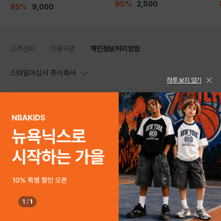
95%
2,500
85%
9,000
고객센터
이용약관
개인정보처리방침
스타일이십사 주식회사
하루 보지 않기
대표이사 : 임동환, 김지원
사업자정보확인
PC버전
주소 : 서울시 강남구 논현로 633, 6층 (논현동, 한세엠케이빌딩)
사업자등록번호 : 116-81-32499
스타일24 고객센터 1544-5336
평일 09:00~ 18:00 (토/일/공휴일 휴무)
통신판매업신고번호 : 제 2024-서울강남-04239
help Email : help@style24.com
개인정보보호책임자 : 배기영
COPYRIGHTⓒ2021 STYLE24 ALL RIGHTS RESERVED.
호스팅 서비스 : 스타일이십사㈜
고객센터 1544-5336(평일 09:00~ 18:00 토/일/공휴일 휴무)
1
/
1
SOLD OUT