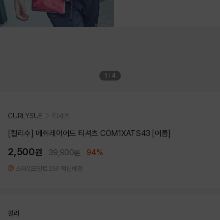
1
/
4
CURLYSUE
티셔츠
[컬리수] 메쉬레이어드 티셔츠 COM1XATS43 [여름]
2,500
원
39,900
94%
원
스타일포인트 25P 적립예정
컬러